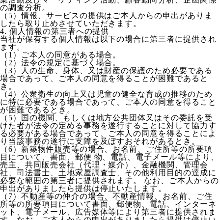
の調査分析。
（5）情報、サービスの提供はご本人からの申出がありま
したら取り止めさせていただきます。
4. 個人情報の第三者への提供
当社が保有する個人情報は以下の場合に第三者に提供され
ます。
（1）ご本人の同意がある場合。
（2）法令の規定に基づく場合。
（3）人の生命、身体、又は財産の保護のため必要である
場合であって、ご本人の同意を得ることが困難であると
き。
（4）公衆衛生の向上又は児童の健全な育成の推移のため
に特に必要である場合であって、ご本人の同意を得ること
が困難であるとき。
（5）国の機関、もしくは地方公共団体又はその委託を受
けた者が法令の定める事務を遂行することに対して協力す
る必要がある場合であって、ご本人の同意を得ることによ
り当該事務の遂行に支障を及ぼすおそれがあるとき。
（6）新築物件販売等の場合、お名前、ご住所等の所要項
目について、書面、郵便 物、電話、電子メール等により、
売主、共同販売会社（代理・媒介）、金融機関、管理会
社、司法書士、土地家屋調査士、その他利用目的の達成に
必要な範囲の第三者に提供されます。 なお、ご本人からの
申出がありましたら提供は停止いたします。
（7）不動産等の仲介の場合、不動産情報、お名前、ご住
所等の所要項目について書面、郵便物、電話、インターネ
ット、電子メール、広告媒体等により第三者に提供されま
す。なお、ご本人からの申出がありましたら提供は停止い