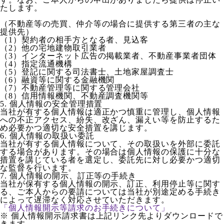
たします。
（不動産等の売買、仲介等の場合に提供する第三者の主な
提供先）
（1）契約者の相手方となる者、見込客
（2）他の宅地建物取引業者
（3）インターネット広告の掲載業者、不動産事業者団体
（4）指定流通機構
（5）登記に関する司法書士、土地家屋調査士
（6）融資等に関する金融機関
（7）不動産管理等に関する管理会社
（8）信用情報機関、不動産調査機関等
5. 個人情報の安全管理措置
当社が有する個人情報は適正かつ慎重に管理し、個人情報
への不正アクセス、紛失、改ざん、漏えい等を防止するた
め必要かつ適切な安全措置を講じます。
6. 個人情報の取扱い委託
当社が有する個人情報について、その取扱いを外部に委託
する場合があります。その場合は個人情報の保護に十分な
措置を講じている者を選定し、委託先に対し必要かつ適切
な監督を行います。
7. 個人情報の開示、訂正等の手続き
当社が保有する個人情報の開示、訂正、利用停止等に関す
る、ご本人からの要請については当社が別途定める手続き
によって遅滞なく対応させていただきます。
「個人情報開示等請求のお手続きについて」
※ 個人情報開示請求書は上記リンク先よりダウンロードで
きます。