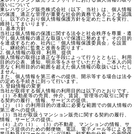
扱いについて
東レハウジング販売株式会社（以下、当社）は、個人情報
の保護、適正な管理が重要な社会的責務であることを認識
し、以下のとおり個人情報保護方針を定めたこれを実行、
維持してまいります。
1. 基本方針
当社は個人情報の保護に関する法令と社会秩序を尊重・遵
守し個人情報の適正な取扱いで保護に努めます。その目的
を達成するため、社内に「個人情報保護委員会」を設置
し、継続的に監査と改善を図ります。
2. 個人情報の取得、利用、提供
個人情報の取得は適正な手段によって行うとともに、利用
目的の公表、通知、明示等をさせていただき、ご本人の同
意なく利用目的の範囲を超えた個人情報の取扱いはいたし
ません。
また、個人情報を第三者への提供、開示等する場合は法令
の定める手続きに則って行います。
3. 登録情報の変更
当社が取得する個人情報の利用目的は以下のとおりです。
（1）不動産等の売買、仲介、賃貸、管理等の取引に関す
る契約の履行、情報、サービスの提供。
（2）（1）の利用目的の達成に必要な範囲での個人情報の
第三者への提供。
（3）当社が取扱うマンション販売に関する契約の履行、
情報、サービスの提供。
（4）上の（1）、（3）の不動産、マンションの情報、サ
ービス提供のための郵便物、電話、電子メール等による営
業活動及びマーケティング活動、顧客動向分析、企画関係