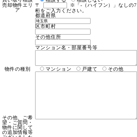
売却物件エリ
〒
※「-（ハイフン）」なしの7
ア
桁をご入力ください。
都道府県
区市町村
その他住所
マンション名・部屋番号等
物件の種別
マンション
戸建て
その他
その他、ご希
望・ご質問・
物件に関して
の追加情報等