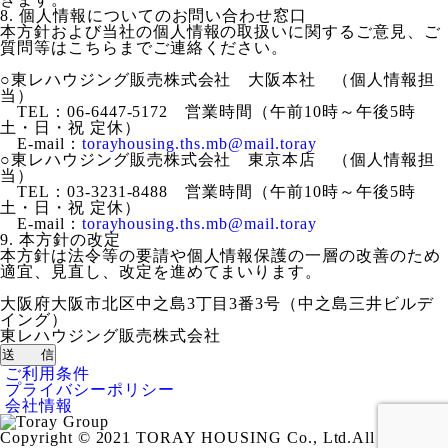
8. 個人情報についてのお問い合わせ窓口
本方針および当社の個人情報の取扱いに関するご意見、ご
質問等はこちらまでご連絡ください。
○東レハウジング販売株式会社 大阪本社 （個人情報担
当）
TEL：06-6447-5172 営業時間（午前10時～午後5時
土・日・祝 定休）
E-mail：
torayhousing.ths.mb@mail.toray
○東レハウジング販売株式会社 東京本店 （個人情報担
当）
TEL：03-3231-8488 営業時間（午前10時～午後5時
土・日・祝 定休）
E-mail：
torayhousing.ths.mb@mail.toray
9. 本方針の改定
本方針は法令等の要請や個人情報保護の一層の改善のため
適宜、見直し、改定を進めてまいります。
大阪府大阪市北区中之島3丁目3番3号（中之島三井ビルデ
イング）
東レハウジング販売株式会社
ご利用条件
プライバシーポリシー
会社情報
Copyright © 2021 TORAY HOUSING Co., Ltd.All Rights