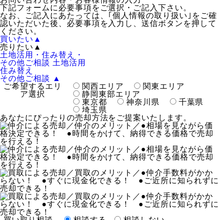
下記フォームに必要事項をご選択・ご記入下さい。
なお、ご記入にあたっては、｢個人情報の取り扱い｣をご確
認いただいた後、必要事項を入力し、送信ボタンを押して
ください。
買いたい
▲
売りたい
▲
土地活用・住み替え・
その他ご相談
土地活用
住み替え
その他ご相談
▲
ご希望するエリ
関西エリア
関東エリア
ア選択
静岡東部エリア
東京都
神奈川県
千葉県
埼玉県
あなたにぴったりの売却方法をご提案いたします。
買い取り相談
相談する
相談しない