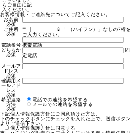
ございました
らご自由に記
入ください。
お客様情報・ご連絡先についてご記入ください。
お名前
必須
ご住所
〒
※「-（ハイフン）」なしの7桁を
必須
ご入力ください。
電話番号
携帯電話
どちらか
固
必須
定電話
メールア
ドレス
必須
確認用メ
ールアド
レス
必須
希望連絡
電話での連絡を希望する
方法
メールでの連絡を希望する
必須
下記個人情報保護方針にご同意頂けた方は、
下のチェックボタンにチェックを入れた上で、送信ボタン
よりご送信下さい。
個人情報保護方針に同意する
東レハウジング販売ウェブサイトにおける個人情報の取り