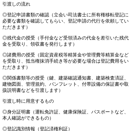
引渡しの流れ
◎登記申請書類の確認（立会い司法書士に所有権移転登記に
必要な書類を確認してもらい、登記申請の代行を依頼してい
ただきます）
◎残代金の授受（手付金など受領済みの代金を差引いた残代
金を受取り、領収書を発行します）
◎諸費用の授受（固定資産税等精算金や管理費等精算金など
を受取り、抵当権抹消手続き等が必要な場合は登記費用をい
ただきます）
◎関係書類等の授受（鍵、建築確認通知書、建築検査済証、
建物図面、管理規約、パンフレット、付帯設備の保証書や取
扱説明書などを引渡します）
引渡し時に用意するもの
◎身分証明書（運転免許証、健康保険証、パスポートなど、
本人確認ができるもの）
◎登記識別情報（登記済権利証）