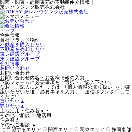
関西・関東・静岡東部の不動産仲介情報｜
東レハウジング販売株式会社
トップ
物件情報
自社ブランド物件
不動産を購入したい
不動産を売却したい
東レ建設グループ
東レ建設グループ
会社情報
お問い合わせ
お問い合わせ
お問い合わせ内容・お客様情報の入力
下記フォームに必要事項をご選択・ご記入下さい。
なお、ご記入にあたっては、｢個人情報の取り扱い｣をご確
認いただいた後、必要事項を入力し、送信ボタンを押して
ください。
買いたい
▲
売りたい
▲
土地活用・住み替え・
その他ご相談
土地活用
住み替え
その他ご相談
▲
ご希望するエリア
関西エリア
関東エリア
静岡東部