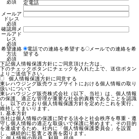
必須
定電話
メールア
ドレス
必須
確認用メ
ールアド
レス
必須
希望連絡
電話での連絡を希望する
メールでの連絡を希
方法
望する
必須
下記個人情報保護方針にご同意頂けた方は、
下のチェックボタンにチェックを入れた上で、送信ボタン
よりご送信下さい。
個人情報保護方針に同意する
東レハウジング販売ウェブサイトにおける個人情報の取り
扱いについて
東レハウジング販売株式会社（以下、当社）は、個人情報
の保護、適正な管理が重要な社会的責務であることを認識
し、以下のとおり個人情報保護方針を定めたこれを実行、
維持してまいります。
1. 基本方針
当社は個人情報の保護に関する法令と社会秩序を尊重・遵
守し個人情報の適正な取扱いで保護に努めます。その目的
を達成するため、社内に「個人情報保護委員会」を設置
し、継続的に監査と改善を図ります。
2. 個人情報の取得、利用、提供