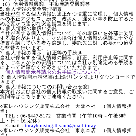
（8）信用情報機関、不動産調査機関等
5. 個人情報の安全管理措置
当社が有する個人情報は適正かつ慎重に管理し、個人情報
への不正アクセス、紛失、改ざん、漏えい等を防止するた
め必要かつ適切な安全措置を講じます。
6. 個人情報の取扱い委託
当社が有する個人情報について、その取扱いを外部に委託
する場合があります。その場合は個人情報の保護に十分な
措置を講じている者を選定し、委託先に対し必要かつ適切
な監督を行います。
7. 個人情報の開示、訂正等の手続き
当社が保有する個人情報の開示、訂正、利用停止等に関す
る、ご本人からの要請については当社が別途定める手続き
によって遅滞なく対応させていただきます。
「個人情報開示等請求のお手続きについて」
※ 個人情報開示請求書は上記リンク先よりダウンロードで
きます。
8. 個人情報についてのお問い合わせ窓口
本方針および当社の個人情報の取扱いに関するご意見、ご
質問等はこちらまでご連絡ください。
○東レハウジング販売株式会社 大阪本社 （個人情報担
当）
TEL：06-6447-5172 営業時間（午前10時～午後5時
土・日・祝 定休）
E-mail：
torayhousing.ths.mb@mail.toray
○東レハウジング販売株式会社 東京本店 （個人情報担
当）