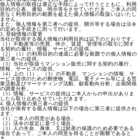
個人情報の取得は適正な手段によって行うとともに、利用
目的の公表、通知、明示等をさせていただき、ご本人の同
意なく利用目的の範囲を超えた個人情報の取扱いはいたし
ません。
また、個人情報を第三者への提供、開示等する場合は法令
の定める手続きに則って行います。
3. 登録情報の変更
当社が取得する個人情報の利用目的は以下のとおりです。
（1）不動産等の売買、仲介、賃貸、管理等の取引に関す
る契約の履行、情報、サービスの提供。
（2）（1）の利用目的の達成に必要な範囲での個人情報の
第三者への提供。
（3）当社が取扱うマンション販売に関する契約の履行、
情報、サービスの提供。
（4）上の（1）、（3）の不動産、マンションの情報、サ
ービス提供のための郵便物、電話、電子メール等による営
業活動及びマーケティング活動、顧客動向分析、企画関係
の調査分析。
（5）情報、サービスの提供はご本人からの申出がありま
したら取り止めさせていただきます。
4. 個人情報の第三者への提供
当社が保有する個人情報は以下の場合に第三者に提供され
ます。
（1）ご本人の同意がある場合。
（2）法令の規定に基づく場合。
（3）人の生命、身体、又は財産の保護のため必要である
場合であって、ご本人の同意を得ることが困難であると
き。