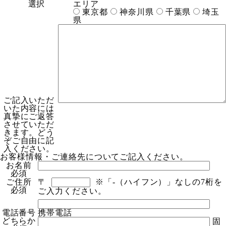
選択
エリア
東京都
神奈川県
千葉県
埼玉
県
ご記入いただ
いた内容には
真摯にご返答
させていただ
きます。どう
ぞご自由に記
入ください。
お客様情報・ご連絡先についてご記入ください。
お名前
必須
ご住所
〒
※「-（ハイフン）」なしの7桁を
必須
ご入力ください。
電話番号
携帯電話
どちらか
固