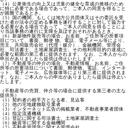
（4）公衆衛生の向上又は児童の健全な育成の推移のため
に特に必要である場合であって、ご本人の同意を得ること
が困難であるとき。
（5）国の機関、もしくは地方公共団体又はその委託を受
けた者が法令の定める事務を遂行することに対して協力す
る必要がある場合であって、ご本人の同意を得ることによ
り当該事務の遂行に支障を及ぼすおそれがあるとき。
（6）新築物件販売等の場合、お名前、ご住所等の所要項
目について、書面、郵便 物、電話、電子メール等により、
売主、共同販売会社（代理・媒介）、金融機関、管理会
社、司法書士、土地家屋調査士、その他利用目的の達成に
必要な範囲の第三者に提供されます。 なお、ご本人からの
申出がありましたら提供は停止いたします。
（7）不動産等の仲介の場合、不動産情報、お名前、ご住
所等の所要項目について書面、郵便物、電話、インターネ
ット、電子メール、広告媒体等により第三者に提供されま
す。なお、ご本人からの申出がありましたら提供は停止い
たします。
（不動産等の売買、仲介等の場合に提供する第三者の主な
提供先）
（1）契約者の相手方となる者、見込客
（2）他の宅地建物取引業者
（3）インターネット広告の掲載業者、不動産事業者団体
（4）指定流通機構
（5）登記に関する司法書士、土地家屋調査士
（6）融資等に関する金融機関
（7）不動産管理等に関する管理会社