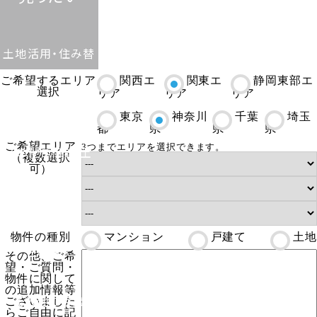
▲
土地活用・住み替
▲
ご希望するエリア
関西エ
関東エ
静岡東部エ
選択
リア
リア
リア
え・
東京
神奈川
千葉
埼玉
都
県
県
県
ご希望エリア
3つまでエリアを選択できます。
その他ご相談
土
（複数選択
可）
地活用
物件の種別
マンション
戸建て
土地
住み替え
その他、ご希
望・ご質問・
物件に関して
の追加情報等
その他ご相談
ございました
らご自由に記