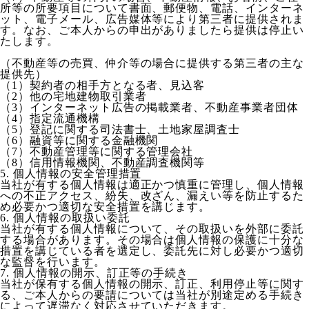
所等の所要項目について書面、郵便物、電話、インターネ
ット、電子メール、広告媒体等により第三者に提供されま
す。なお、ご本人からの申出がありましたら提供は停止い
たします。
（不動産等の売買、仲介等の場合に提供する第三者の主な
提供先）
（1）契約者の相手方となる者、見込客
（2）他の宅地建物取引業者
（3）インターネット広告の掲載業者、不動産事業者団体
（4）指定流通機構
（5）登記に関する司法書士、土地家屋調査士
（6）融資等に関する金融機関
（7）不動産管理等に関する管理会社
（8）信用情報機関、不動産調査機関等
5. 個人情報の安全管理措置
当社が有する個人情報は適正かつ慎重に管理し、個人情報
への不正アクセス、紛失、改ざん、漏えい等を防止するた
め必要かつ適切な安全措置を講じます。
6. 個人情報の取扱い委託
当社が有する個人情報について、その取扱いを外部に委託
する場合があります。その場合は個人情報の保護に十分な
措置を講じている者を選定し、委託先に対し必要かつ適切
な監督を行います。
7. 個人情報の開示、訂正等の手続き
当社が保有する個人情報の開示、訂正、利用停止等に関す
る、ご本人からの要請については当社が別途定める手続き
によって遅滞なく対応させていただきます。