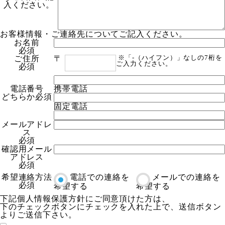
入ください。
お客様情報・ご連絡先についてご記入ください。
お名前
必須
ご住所
〒
※「-（ハイフン）」なしの7桁を
ご入力ください。
必須
電話番号
携帯電話
どちらか必須
固定電話
メールアドレ
ス
必須
確認用メール
アドレス
必須
希望連絡方法
電話での連絡を
メールでの連絡を
必須
希望する
希望する
下記個人情報保護方針にご同意頂けた方は、
下のチェックボタンにチェックを入れた上で、送信ボタン
よりご送信下さい。