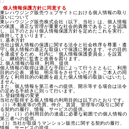
個人情報保護方針に同意する
東レハウジング販売ウェブサイトにおける個人情報の取り
扱いについて
東レハウジング販売株式会社（以下、当社）は、個人情報
の保護、適正な管理が重要な社会的責務であることを認識
し、以下のとおり個人情報保護方針を定めたこれを実行、
維持してまいります。
1. 基本方針
当社は個人情報の保護に関する法令と社会秩序を尊重・遵
守し個人情報の適正な取扱いで保護に努めます。その目的
を達成するため、社内に「個人情報保護委員会」を設置
し、継続的に監査と改善を図ります。
2. 個人情報の取得、利用、提供
個人情報の取得は適正な手段によって行うとともに、利用
目的の公表、通知、明示等をさせていただき、ご本人の同
意なく利用目的の範囲を超えた個人情報の取扱いはいたし
ません。
また、個人情報を第三者への提供、開示等する場合は法令
の定める手続きに則って行います。
3. 登録情報の変更
当社が取得する個人情報の利用目的は以下のとおりです。
（1）不動産等の売買、仲介、賃貸、管理等の取引に関す
る契約の履行、情報、サービスの提供。
（2）（1）の利用目的の達成に必要な範囲での個人情報の
第三者への提供。
（3）当社が取扱うマンション販売に関する契約の履行、
情報、サービスの提供。