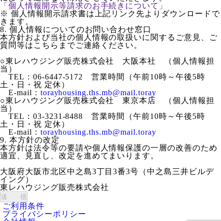
「個人情報開示等請求のお手続きについて」
※ 個人情報開示請求書は上記リンク先よりダウンロードで
きます。
8. 個人情報についてのお問い合わせ窓口
本方針および当社の個人情報の取扱いに関するご意見、ご
質問等はこちらまでご連絡ください。
○東レハウジング販売株式会社 大阪本社 （個人情報担
当）
TEL：06-6447-5172 営業時間（午前10時～午後5時
土・日・祝 定休）
E-mail：
torayhousing.ths.mb@mail.toray
○東レハウジング販売株式会社 東京本店 （個人情報担
当）
TEL：03-3231-8488 営業時間（午前10時～午後5時
土・日・祝 定休）
E-mail：
torayhousing.ths.mb@mail.toray
9. 本方針の改定
本方針は法令等の要請や個人情報保護の一層の改善のため
適宜、見直し、改定を進めてまいります。
大阪府大阪市北区中之島3丁目3番3号（中之島三井ビルデ
イング）
東レハウジング販売株式会社
ご利用条件
プライバシーポリシー