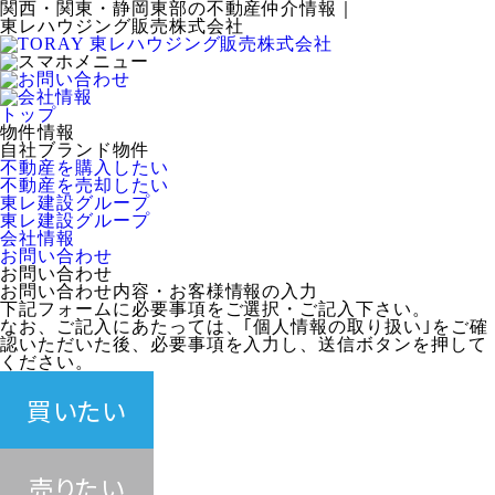
関西・関東・静岡東部の不動産仲介情報｜
東レハウジング販売株式会社
トップ
物件情報
自社ブランド物件
不動産を購入したい
不動産を売却したい
東レ建設グループ
東レ建設グループ
会社情報
お問い合わせ
お問い合わせ
お問い合わせ内容・お客様情報の入力
下記フォームに必要事項をご選択・ご記入下さい。
なお、ご記入にあたっては、｢個人情報の取り扱い｣をご確
認いただいた後、必要事項を入力し、送信ボタンを押して
ください。
買いたい
▲
売りたい