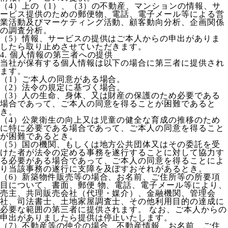
（4）上の（1）、（3）の不動産、マンションの情報、サ
ービス提供のための郵便物、電話、電子メール等による営
業活動及びマーケティング活動、顧客動向分析、企画関係
の調査分析。
（5）情報、サービスの提供はご本人からの申出がありま
したら取り止めさせていただきます。
4. 個人情報の第三者への提供
当社が保有する個人情報は以下の場合に第三者に提供され
ます。
（1）ご本人の同意がある場合。
（2）法令の規定に基づく場合。
（3）人の生命、身体、又は財産の保護のため必要である
場合であって、ご本人の同意を得ることが困難であると
き。
（4）公衆衛生の向上又は児童の健全な育成の推移のため
に特に必要である場合であって、ご本人の同意を得ること
が困難であるとき。
（5）国の機関、もしくは地方公共団体又はその委託を受
けた者が法令の定める事務を遂行することに対して協力す
る必要がある場合であって、ご本人の同意を得ることによ
り当該事務の遂行に支障を及ぼすおそれがあるとき。
（6）新築物件販売等の場合、お名前、ご住所等の所要項
目について、書面、郵便 物、電話、電子メール等により、
売主、共同販売会社（代理・媒介）、金融機関、管理会
社、司法書士、土地家屋調査士、その他利用目的の達成に
必要な範囲の第三者に提供されます。 なお、ご本人からの
申出がありましたら提供は停止いたします。
（7）不動産等の仲介の場合、不動産情報、お名前、ご住